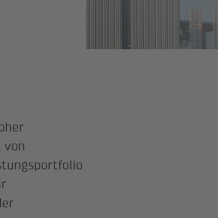
hoher
g von
tungsportfolio
ur
der