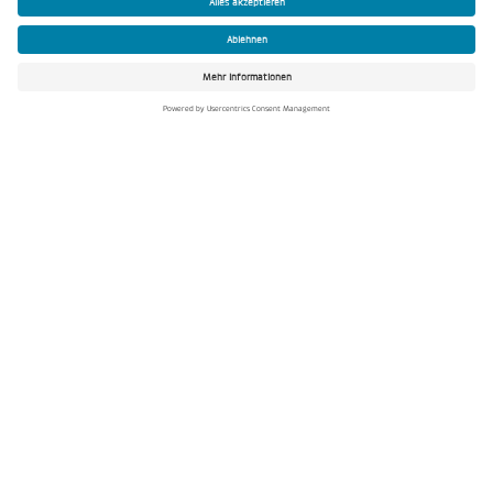
Energielösungen mit Zukunft
Die BKW Energy Solutions GmbH ist der
Systemintegrator für eine erfolgreiche
Energiewende in Deutschland. Wir überzeugen
im Anlagenbau mit höchster technischer
Kompetenz, Flexibilität,
Nachhaltigkeitsbewusstsein und der engen
Verzahnung von bewährten Prozessen mit
digitalen Lösungen.